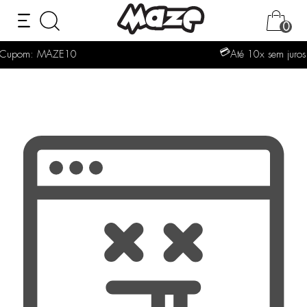
0
💳
Até 10x sem juros no cartão